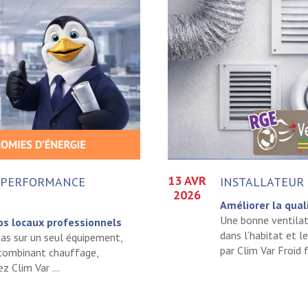
13 AVR
 PERFORMANCE
INSTALLATEUR 
2026
Améliorer la quali
Une bonne ventilati
os locaux professionnels
dans l’habitat et l
pas sur un seul équipement,
par Clim Var Froid f
 combinant chauffage,
z Clim Var ...