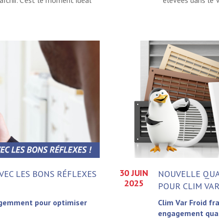
îchir. C’est le moment idéal
élevées dans le Va
30 JUIN
VEC LES BONS RÉFLEXES
NOUVELLE QUA
2025
POUR CLIM VAR
igemment pour optimiser
Clim Var Froid f
engagement quali