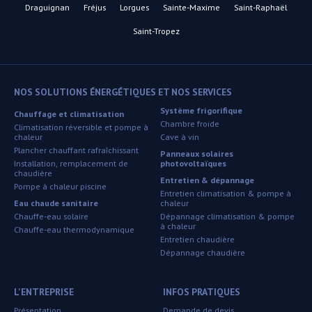
Draguignan
Fréjus
Lorgues
Sainte-Maxime
Saint-Raphaël
Saint-Tropez
NOS SOLUTIONS ÉNERGÉTIQUES ET NOS SERVICES
Système frigorifique
Chauffage et climatisation
Chambre froide
Climatisation réversible et pompe à
chaleur
Cave à vin
Plancher chauffant rafraîchissant
Panneaux solaires
Installation, remplacement de
photovoltaïques
chaudière
Entretien & dépannage
Pompe à chaleur piscine
Entretien climatisation & pompe à
Eau chaude sanitaire
chaleur
Chauffe-eau solaire
Dépannage climatisation & pompe
à chaleur
Chauffe-eau thermodynamique
Entretien chaudière
Dépannage chaudière
L'ENTREPRISE
INFOS PRATIQUES
Présentation
Demande de devis