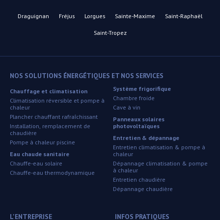
Draguignan
Fréjus
Lorgues
Sainte-Maxime
Saint-Raphaël
Saint-Tropez
NOS SOLUTIONS ÉNERGÉTIQUES ET NOS SERVICES
Système frigorifique
Chauffage et climatisation
Chambre froide
Climatisation réversible et pompe à
chaleur
Cave à vin
Plancher chauffant rafraîchissant
Panneaux solaires
Installation, remplacement de
photovoltaïques
chaudière
Entretien & dépannage
Pompe à chaleur piscine
Entretien climatisation & pompe à
Eau chaude sanitaire
chaleur
Chauffe-eau solaire
Dépannage climatisation & pompe
à chaleur
Chauffe-eau thermodynamique
Entretien chaudière
Dépannage chaudière
L'ENTREPRISE
INFOS PRATIQUES