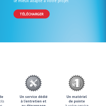
le mieux adapté à votre projet
TÉLÉCHARGER
ide
Un service dédié
Un matériel
ils
à l'entretien et
de pointe
es
au dépannage
à votre service