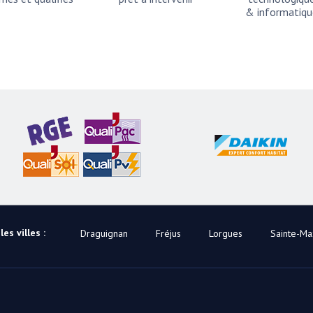
& informatiqu
es villes :
Draguignan
Fréjus
Lorgues
Sainte-M