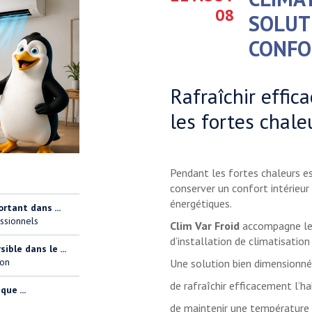
08
SOLUT
CONFO
Rafraîchir effi
les fortes chale
Pendant les fortes chaleurs es
conserver un confort intérieu
énergétiques.
ortant dans ...
ssionnels
Clim Var Froid
accompagne les 
d’installation de climatisation
ble dans le ...
ion
Une solution bien dimensionné
de rafraîchir efficacement l’h
ue ...
de maintenir une température 