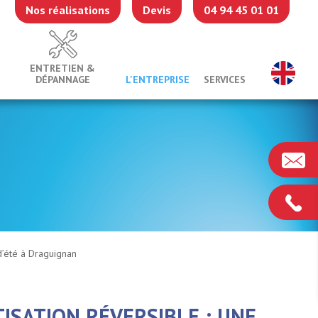
Nos réalisations
Devis
04 94 45 01 01
ENTRETIEN &
DÉPANNAGE
L'ENTREPRISE
SERVICES
 d’été à Draguignan
ISATION RÉVERSIBLE : UNE