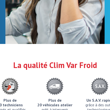
La qualité Clim Var Froid
Plus de
Plus de
Un S.A.V. rap
0 techniciens
20 véhicules atelier
grâce à des out
més et qualifiés
prêt à intervenir
technologiqu