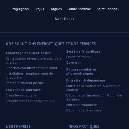
Draguignan
Fréjus
Lorgues
Sainte-Maxime
Saint-Raphaël
Saint-Tropez
NOS SOLUTIONS ÉNERGÉTIQUES ET NOS SERVICES
Système frigorifique
Chauffage et climatisation
Chambre froide
Climatisation réversible et pompe à
chaleur
Cave à vin
Plancher chauffant rafraîchissant
Panneaux solaires
Installation, remplacement de
photovoltaïques
chaudière
Entretien & dépannage
Pompe à chaleur piscine
Entretien climatisation & pompe à
Eau chaude sanitaire
chaleur
Chauffe-eau solaire
Dépannage climatisation & pompe
à chaleur
Chauffe-eau thermodynamique
Entretien chaudière
Dépannage chaudière
L'ENTREPRISE
INFOS PRATIQUES