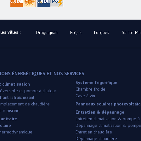
es villes :
Draguignan
Fréjus
Lorgues
Sainte-M
ONS ÉNERGÉTIQUES ET NOS SERVICES
Système frigorifique
 climatisation
Chambre froide
 réversible et pompe à chaleur
Cave à vin
fant rafraîchissant
 remplacement de chaudière
Panneaux solaires photovoltaï
ur piscine
Entretien & dépannage
anitaire
Entretien climatisation & pompe à
olaire
Dépannage climatisation & pompe
thermodynamique
Entretien chaudière
Dépannage chaudière