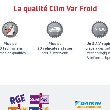
La qualité Clim Var Froid
Plus de
Plus de
Un S.A.V. rap
0 techniciens
20 véhicules atelier
grâce à des out
més et qualifiés
prêt à intervenir
technologiqu
& informatiqu