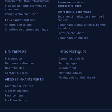
Plancher chauffant rafraîchissant
Panneaux solaires
Installation, remplacement de
photovoltaïques
chaudière
Entretien & dépannage
Pompe à chaleur piscine
Entretien climatisation & pompe à
Eau chaude sanitaire
chaleur
Chauffe-eau solaire
Dépannage climatisation & pompe
à chaleur
Chauffe-eau thermodynamique
Entretien chaudière
Dépannage chaudière
L'ENTREPRISE
INFOS PRATIQUES
Présentation
Demande de devis
Dernières réalisations
Témoignages
Nos actualités
Recrutement
Contact & accès
Mentions légales
Politique de confidentialité
AIDES ET FINANCEMENTS
Garanties & services
Aides financières
Financement
Ma Prime Rénov'