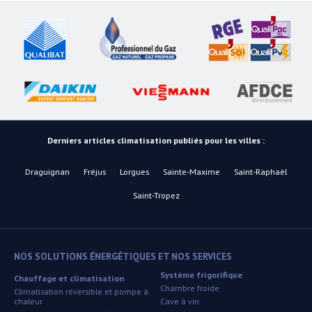
Derniers articles climatisation publiés pour les villes :
Draguignan
Fréjus
Lorgues
Sainte-Maxime
Saint-Raphaël
Saint-Tropez
NOS SOLUTIONS ÉNERGÉTIQUES ET NOS SERVICES
Système frigorifique
Chauffage et climatisation
Chambre froide
Climatisation réversible et pompe à
chaleur
Cave à vin