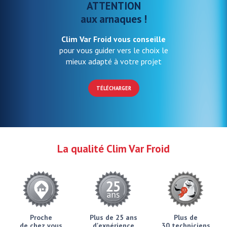
ATTENTION
aux arnaques !
Clim Var Froid vous conseille
pour vous guider vers le choix le
mieux adapté à votre projet
TÉLÉCHARGER
La qualité Clim Var Froid
Proche
Plus de 25 ans
Plus de
de chez vous
d'expérience
30 techniciens