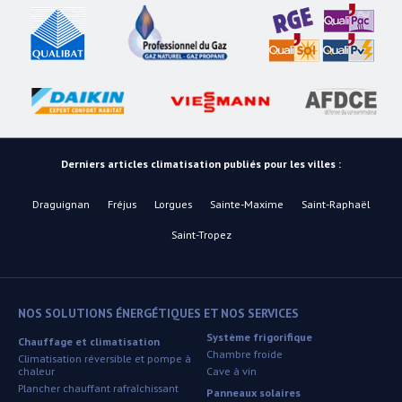
Derniers articles climatisation publiés pour les villes :
Draguignan
Fréjus
Lorgues
Sainte-Maxime
Saint-Raphaël
Saint-Tropez
NOS SOLUTIONS ÉNERGÉTIQUES ET NOS SERVICES
Système frigorifique
Chauffage et climatisation
Chambre froide
Climatisation réversible et pompe à
chaleur
Cave à vin
Plancher chauffant rafraîchissant
Panneaux solaires