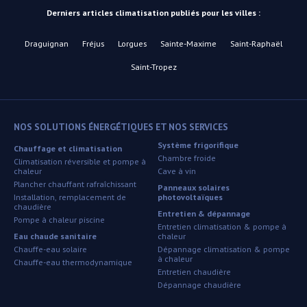
Derniers articles climatisation publiés pour les villes :
Draguignan
Fréjus
Lorgues
Sainte-Maxime
Saint-Raphaël
Saint-Tropez
NOS SOLUTIONS ÉNERGÉTIQUES ET NOS SERVICES
Système frigorifique
Chauffage et climatisation
Chambre froide
Climatisation réversible et pompe à
chaleur
Cave à vin
Plancher chauffant rafraîchissant
Panneaux solaires
Installation, remplacement de
photovoltaïques
chaudière
Entretien & dépannage
Pompe à chaleur piscine
Entretien climatisation & pompe à
Eau chaude sanitaire
chaleur
Chauffe-eau solaire
Dépannage climatisation & pompe
à chaleur
Chauffe-eau thermodynamique
Entretien chaudière
Dépannage chaudière