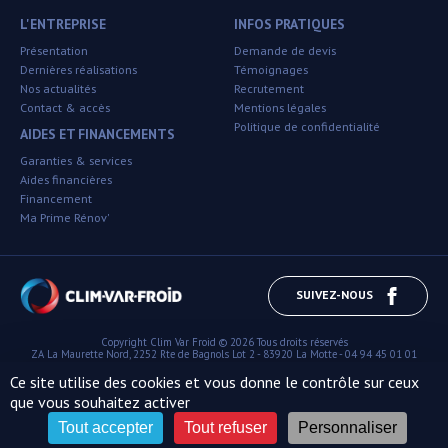
L'ENTREPRISE
INFOS PRATIQUES
Présentation
Demande de devis
Dernières réalisations
Témoignages
Nos actualités
Recrutement
Contact & accès
Mentions légales
Politique de confidentialité
AIDES ET FINANCEMENTS
Garanties & services
Aides financières
Financement
Ma Prime Rénov'
SUIVEZ-NOUS
Copyright
Clim Var Froid ©
2026 Tous droits réservés
ZA La Maurette Nord, 2252 Rte de Bagnols Lot 2
-
83920
La Motte
-
04 94 45 01 01
du lundi au vendredi de 8h00 à 12h00
et de 14h00 à 18h00
Ce site utilise des cookies et vous donne le contrôle sur ceux
que vous souhaitez activer
Tout accepter
Tout refuser
Personnaliser