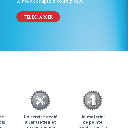
le mieux adapté à votre projet
TÉLÉCHARGER
ide
Un service dédié
Un matériel
ils
à l'entretien et
de pointe
es
au dépannage
à votre service