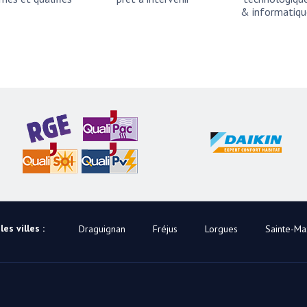
& informatiqu
es villes :
Draguignan
Fréjus
Lorgues
Sainte-M