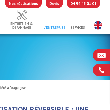
Nos réalisations
Devis
04 94 45 01 01
ENTRETIEN &
DÉPANNAGE
L'ENTREPRISE
SERVICES
 d’été à Draguignan
ISATION RÉVERSIBLE : UNE