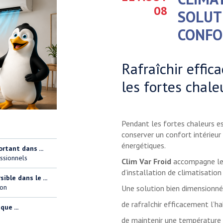
08
SOLUT
CONFO
Rafraîchir effi
les fortes chale
Pendant les fortes chaleurs es
conserver un confort intérieu
énergétiques.
ortant dans ...
ssionnels
Clim Var Froid
accompagne les 
d’installation de climatisation
ble dans le ...
ion
Une solution bien dimensionné
de rafraîchir efficacement l’h
ue ...
de maintenir une température 