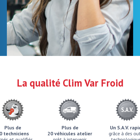
La qualité Clim Var Froid
Plus de
Plus de
Un S.A.V. rap
0 techniciens
20 véhicules atelier
grâce à des out
més et qualifiés
prêt à intervenir
technologiqu