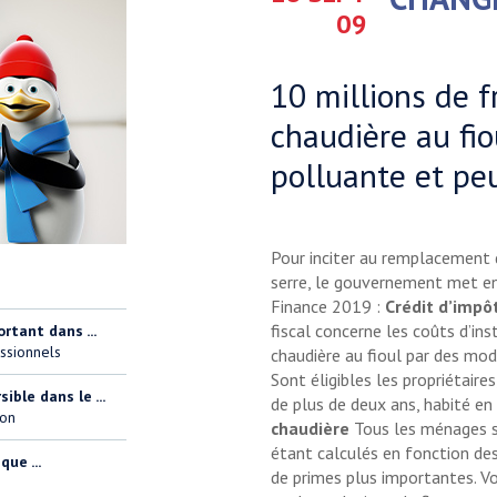
09
10 millions de f
chaudière au fio
polluante et pe
Pour inciter au remplacement d
serre, le gouvernement met en 
Finance 2019 :
Crédit d’impôt
fiscal concerne les coûts d’i
ortant dans ...
ssionnels
chaudière au fioul par des mod
Sont éligibles les propriétaire
ble dans le ...
de plus de deux ans, habité en 
ion
chaudière
Tous les ménages so
étant calculés en fonction de
ue ...
de primes plus importantes. Vo