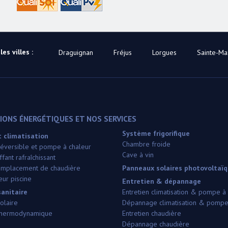
es villes :
Draguignan
Fréjus
Lorgues
Sainte-M
ONS ÉNERGÉTIQUES ET NOS SERVICES
Système frigorifique
 climatisation
Chambre froide
 réversible et pompe à chaleur
Cave à vin
fant rafraîchissant
 remplacement de chaudière
Panneaux solaires photovoltaï
ur piscine
Entretien & dépannage
anitaire
Entretien climatisation & pompe à
olaire
Dépannage climatisation & pompe
thermodynamique
Entretien chaudière
Dépannage chaudière