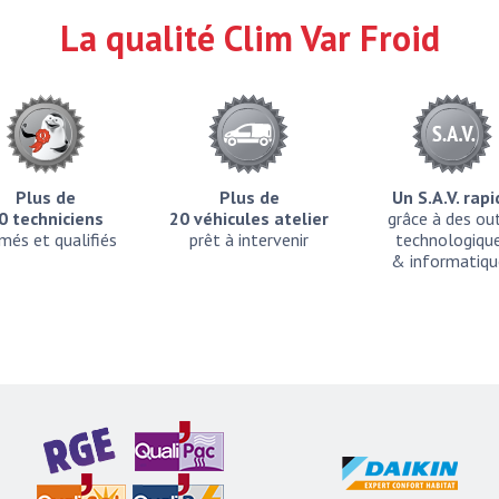
La qualité Clim Var Froid
Plus de
Plus de
Un S.A.V. rap
0 techniciens
20 véhicules atelier
grâce à des out
més et qualifiés
prêt à intervenir
technologiqu
& informatiqu