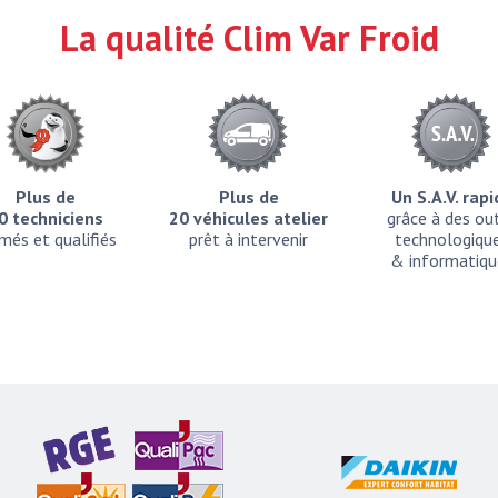
La qualité Clim Var Froid
Plus de
Plus de
Un S.A.V. rap
0 techniciens
20 véhicules atelier
grâce à des out
més et qualifiés
prêt à intervenir
technologiqu
& informatiqu