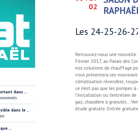
02
RAPHAË
Les 24-25-26-27
Retrouvez-nous une nouvelle f
Février 2017, au Palais des Co
nos solutions de chauffage pou
vous présentera ses nouveauté
climatisation réversible, touj
ce n'est pas que les pompes à 
ortant dans ...
l'installation ou l'entretien d
ssionnels
gaz, chaudière à granulés... V
étude gratuite. Entrée gratuit
ble dans le ...
ion
ue ...