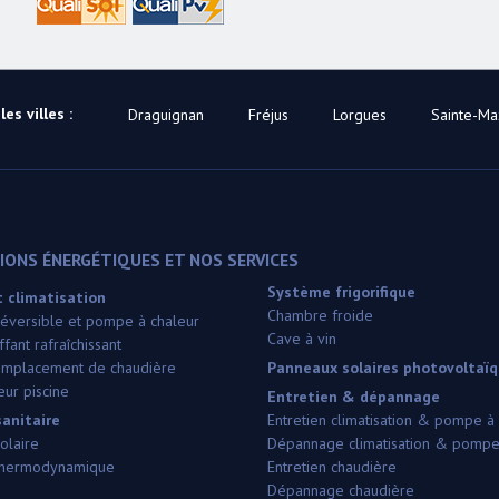
es villes :
Draguignan
Fréjus
Lorgues
Sainte-M
ONS ÉNERGÉTIQUES ET NOS SERVICES
Système frigorifique
 climatisation
Chambre froide
 réversible et pompe à chaleur
Cave à vin
fant rafraîchissant
 remplacement de chaudière
Panneaux solaires photovoltaï
ur piscine
Entretien & dépannage
anitaire
Entretien climatisation & pompe à
olaire
Dépannage climatisation & pompe
thermodynamique
Entretien chaudière
Dépannage chaudière