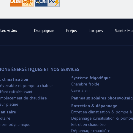
es villes :
Draguignan
Fréjus
Lorgues
Sainte-M
ONS ÉNERGÉTIQUES ET NOS SERVICES
Système frigorifique
 climatisation
Chambre froide
 réversible et pompe à chaleur
Cave à vin
fant rafraîchissant
 remplacement de chaudière
Panneaux solaires photovoltaï
ur piscine
Entretien & dépannage
anitaire
Entretien climatisation & pompe à
olaire
Dépannage climatisation & pompe
thermodynamique
Entretien chaudière
Dépannage chaudière