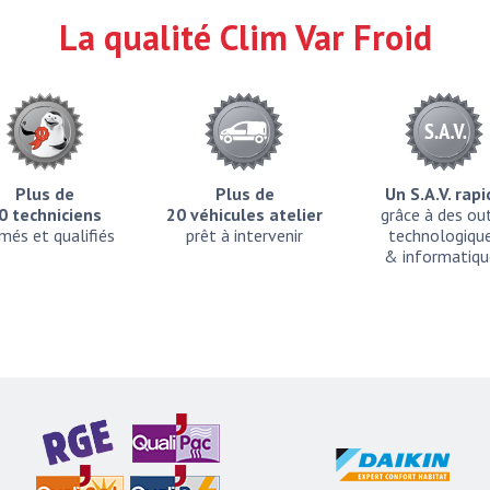
La qualité Clim Var Froid
Plus de
Plus de
Un S.A.V. rap
0 techniciens
20 véhicules atelier
grâce à des out
més et qualifiés
prêt à intervenir
technologiqu
& informatiqu