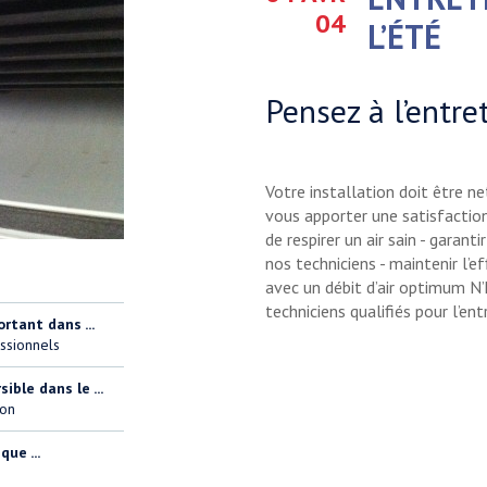
04
L’ÉTÉ
Pensez à l’entre
Votre installation doit être 
vous apporter une satisfaction
de respirer un air sain - garant
nos techniciens - maintenir l’e
avec un débit d’air optimum N
techniciens qualifiés pour l’en
ortant dans ...
ssionnels
ble dans le ...
ion
ue ...